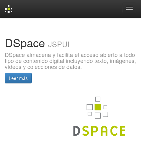
Skip
navigation
DSpace
JSPUI
DSpace almacena y facilita el acceso abierto a todo
tipo de contenido digital incluyendo texto, imágenes,
vídeos y colecciones de datos.
Leer más