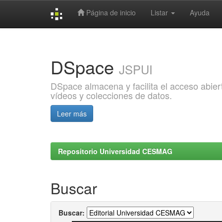
Página de inicio
Listar
Ayuda
Skip
navigation
DSpace
JSPUI
DSpace almacena y facilita el acceso abiert
vídeos y colecciones de datos.
Leer más
Repositorio Universidad CESMAG
Buscar
Buscar: