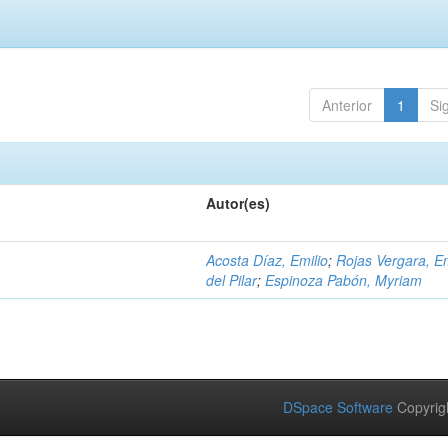
Anterior
1
Si
Autor(es)
Acosta Díaz, Emilio
;
Rojas Vergara, 
del Pilar
;
Espinoza Pabón, Myriam
DSpace Software
Copyrig