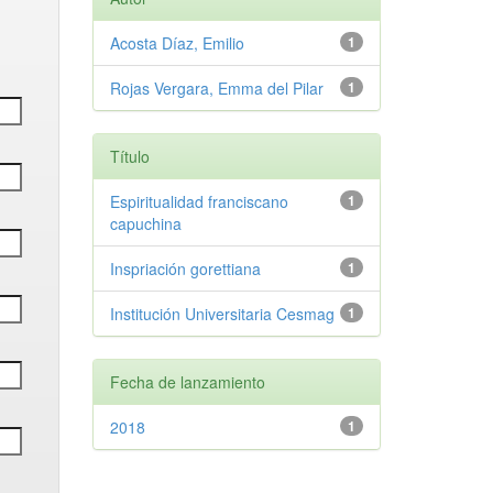
Acosta Díaz, Emilio
1
Rojas Vergara, Emma del Pilar
1
Título
Espiritualidad franciscano
1
capuchina
Inspriación gorettiana
1
Institución Universitaria Cesmag
1
Fecha de lanzamiento
2018
1