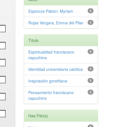
Espinoza Pabón, Myriam
1
Rojas Vergara, Emma del Pilar
1
Título
Espiritualidad franciscano
1
capuchina
Identidad universitaria católica
1
Inspriación gorettiana
1
Pensamiento franciscano
1
capuchino
Has File(s)