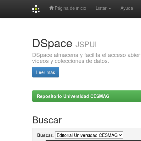
Página de inicio
Listar
Ayuda
Skip
navigation
DSpace
JSPUI
DSpace almacena y facilita el acceso abiert
vídeos y colecciones de datos.
Leer más
Repositorio Universidad CESMAG
Buscar
Buscar: