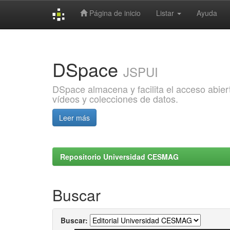
Página de inicio
Listar
Ayuda
Skip
navigation
DSpace
JSPUI
DSpace almacena y facilita el acceso abiert
vídeos y colecciones de datos.
Leer más
Repositorio Universidad CESMAG
Buscar
Buscar: