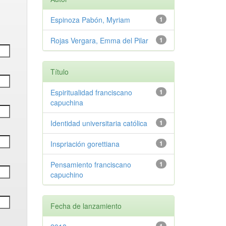
Espinoza Pabón, Myriam
1
Rojas Vergara, Emma del Pilar
1
Título
Espiritualidad franciscano
1
capuchina
Identidad universitaria católica
1
Inspriación gorettiana
1
Pensamiento franciscano
1
capuchino
Fecha de lanzamiento