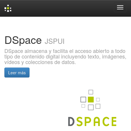
Skip
navigation
DSpace
JSPUI
DSpace almacena y facilita el acceso abierto a todo
tipo de contenido digital incluyendo texto, imágenes,
vídeos y colecciones de datos.
Leer más