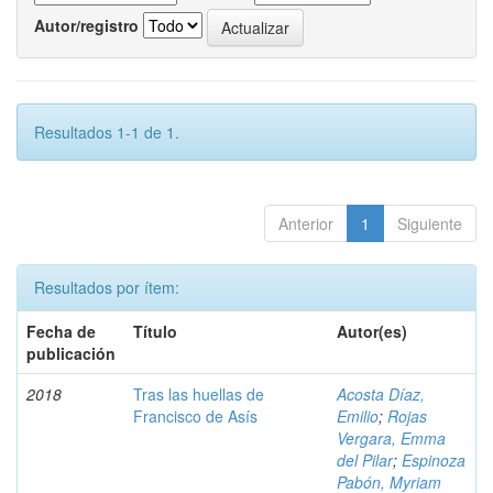
Autor/registro
Resultados 1-1 de 1.
Anterior
1
Siguiente
Resultados por ítem:
Fecha de
Título
Autor(es)
publicación
2018
Tras las huellas de
Acosta Díaz,
Francisco de Asís
Emilio
;
Rojas
Vergara, Emma
del Pilar
;
Espinoza
Pabón, Myriam