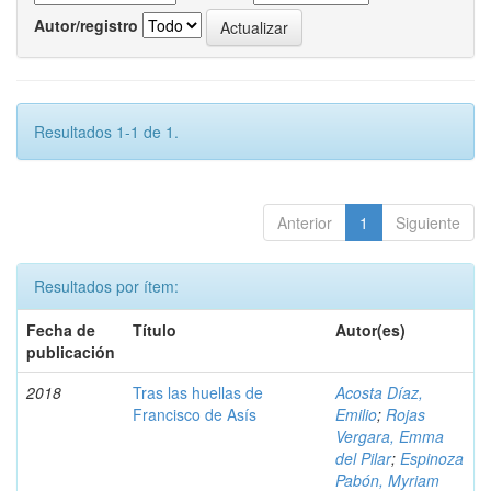
Autor/registro
Resultados 1-1 de 1.
Anterior
1
Siguiente
Resultados por ítem:
Fecha de
Título
Autor(es)
publicación
2018
Tras las huellas de
Acosta Díaz,
Francisco de Asís
Emilio
;
Rojas
Vergara, Emma
del Pilar
;
Espinoza
Pabón, Myriam