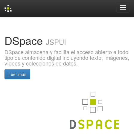
Skip
navigation
DSpace
JSPUI
DSpace almacena y facilita el acceso abierto a todo
tipo de contenido digital incluyendo texto, imágenes,
vídeos y colecciones de datos.
Leer más