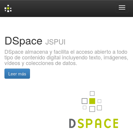
Skip
navigation
DSpace
JSPUI
DSpace almacena y facilita el acceso abierto a todo
tipo de contenido digital incluyendo texto, imágenes,
vídeos y colecciones de datos.
Leer más