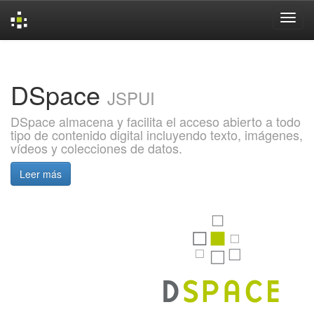
Skip
navigation
DSpace
JSPUI
DSpace almacena y facilita el acceso abierto a todo
tipo de contenido digital incluyendo texto, imágenes,
vídeos y colecciones de datos.
Leer más