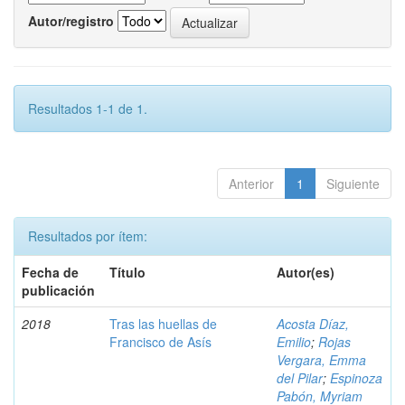
Autor/registro
Resultados 1-1 de 1.
Anterior
1
Siguiente
Resultados por ítem:
Fecha de
Título
Autor(es)
publicación
2018
Tras las huellas de
Acosta Díaz,
Francisco de Asís
Emilio
;
Rojas
Vergara, Emma
del Pilar
;
Espinoza
Pabón, Myriam