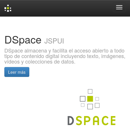
Skip
navigation
DSpace
JSPUI
DSpace almacena y facilita el acceso abierto a todo
tipo de contenido digital incluyendo texto, imágenes,
vídeos y colecciones de datos.
Leer más