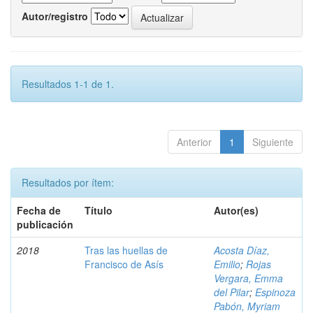
Autor/registro
Resultados 1-1 de 1.
Anterior
1
Siguiente
Resultados por ítem:
Fecha de
Título
Autor(es)
publicación
2018
Tras las huellas de
Acosta Díaz,
Francisco de Asís
Emilio
;
Rojas
Vergara, Emma
del Pilar
;
Espinoza
Pabón, Myriam