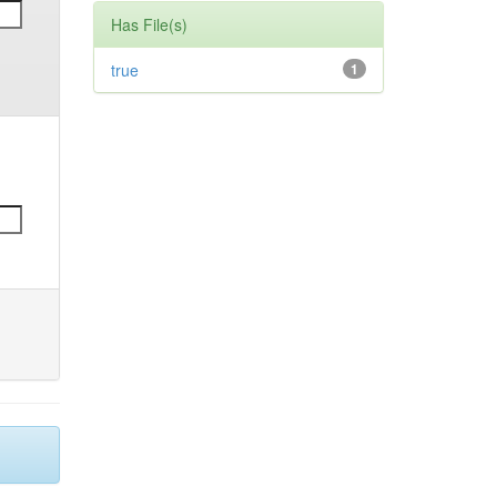
Has File(s)
true
1