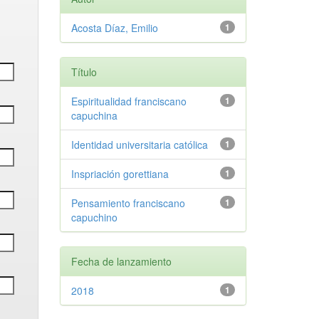
Acosta Díaz, Emilio
1
Título
Espiritualidad franciscano
1
capuchina
Identidad universitaria católica
1
Inspriación gorettiana
1
Pensamiento franciscano
1
capuchino
Fecha de lanzamiento
2018
1