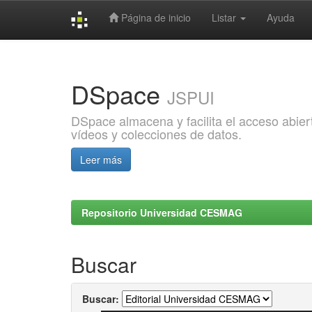
Página de inicio
Listar
Ayuda
Skip
navigation
DSpace
JSPUI
DSpace almacena y facilita el acceso abiert
vídeos y colecciones de datos.
Leer más
Repositorio Universidad CESMAG
Buscar
Buscar: