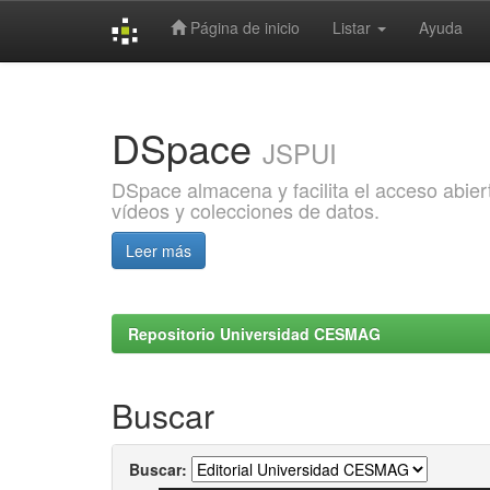
Página de inicio
Listar
Ayuda
Skip
navigation
DSpace
JSPUI
DSpace almacena y facilita el acceso abiert
vídeos y colecciones de datos.
Leer más
Repositorio Universidad CESMAG
Buscar
Buscar: