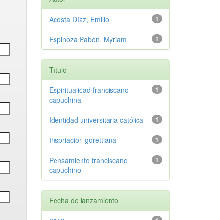
Acosta Díaz, Emilio
1
Espinoza Pabón, Myriam
1
Título
Espiritualidad franciscano
1
capuchina
Identidad universitaria católica
1
Inspriación gorettiana
1
Pensamiento franciscano
1
capuchino
Fecha de lanzamiento