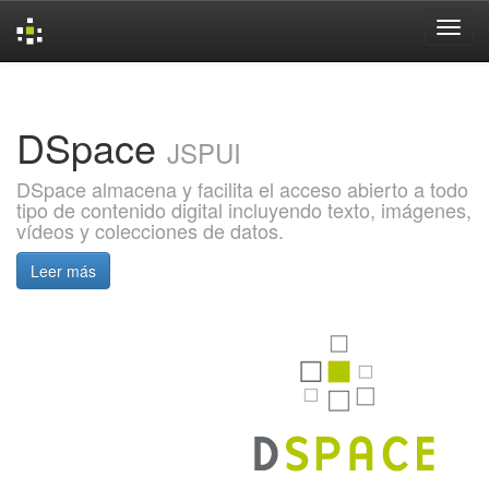
Skip
navigation
DSpace
JSPUI
DSpace almacena y facilita el acceso abierto a todo
tipo de contenido digital incluyendo texto, imágenes,
vídeos y colecciones de datos.
Leer más