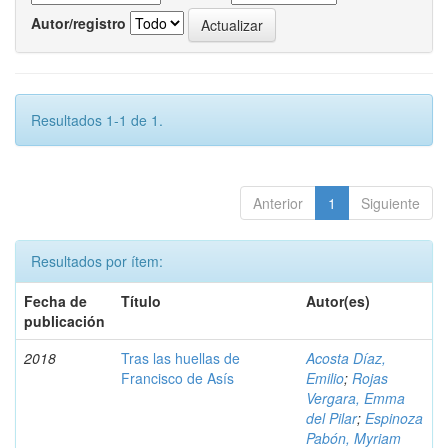
Autor/registro
Resultados 1-1 de 1.
Anterior
1
Siguiente
Resultados por ítem:
Fecha de
Título
Autor(es)
publicación
2018
Tras las huellas de
Acosta Díaz,
Francisco de Asís
Emilio
;
Rojas
Vergara, Emma
del Pilar
;
Espinoza
Pabón, Myriam