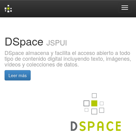
Skip
navigation
DSpace
JSPUI
DSpace almacena y facilita el acceso abierto a todo
tipo de contenido digital incluyendo texto, imágenes,
vídeos y colecciones de datos.
Leer más