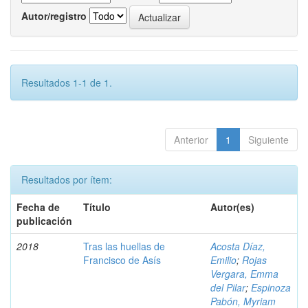
Autor/registro
Resultados 1-1 de 1.
Anterior
1
Siguiente
Resultados por ítem:
Fecha de
Título
Autor(es)
publicación
2018
Tras las huellas de
Acosta Díaz,
Francisco de Asís
Emilio
;
Rojas
Vergara, Emma
del Pilar
;
Espinoza
Pabón, Myriam