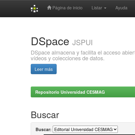
Página de inicio
Listar
Ayuda
Skip
navigation
DSpace
JSPUI
DSpace almacena y facilita el acceso abiert
vídeos y colecciones de datos.
Leer más
Repositorio Universidad CESMAG
Buscar
Buscar: