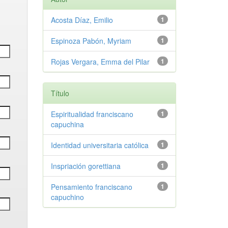
Acosta Díaz, Emilio
1
Espinoza Pabón, Myriam
1
Rojas Vergara, Emma del Pilar
1
Título
Espiritualidad franciscano
1
capuchina
Identidad universitaria católica
1
Inspriación gorettiana
1
Pensamiento franciscano
1
capuchino