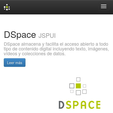
Skip
navigation
DSpace
JSPUI
DSpace almacena y facilita el acceso abierto a todo
tipo de contenido digital incluyendo texto, imágenes,
vídeos y colecciones de datos.
Leer más