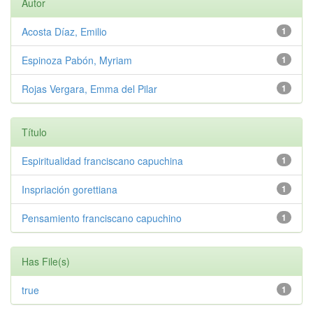
Autor
Acosta Díaz, Emilio
1
Espinoza Pabón, Myriam
1
Rojas Vergara, Emma del Pilar
1
Título
Espiritualidad franciscano capuchina
1
Inspriación gorettiana
1
Pensamiento franciscano capuchino
1
Has File(s)
true
1