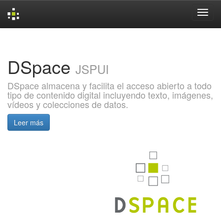
Skip
navigation
DSpace
JSPUI
DSpace almacena y facilita el acceso abierto a todo
tipo de contenido digital incluyendo texto, imágenes,
vídeos y colecciones de datos.
Leer más