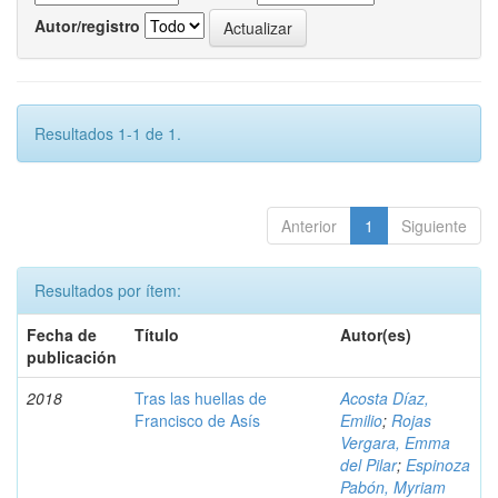
Autor/registro
Resultados 1-1 de 1.
Anterior
1
Siguiente
Resultados por ítem:
Fecha de
Título
Autor(es)
publicación
2018
Tras las huellas de
Acosta Díaz,
Francisco de Asís
Emilio
;
Rojas
Vergara, Emma
del Pilar
;
Espinoza
Pabón, Myriam