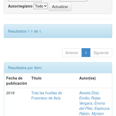
Autor/registro
Resultados 1-1 de 1.
Anterior
1
Siguiente
Resultados por ítem:
Fecha de
Título
Autor(es)
publicación
2018
Tras las huellas de
Acosta Díaz,
Francisco de Asís
Emilio
;
Rojas
Vergara, Emma
del Pilar
;
Espinoza
Pabón, Myriam