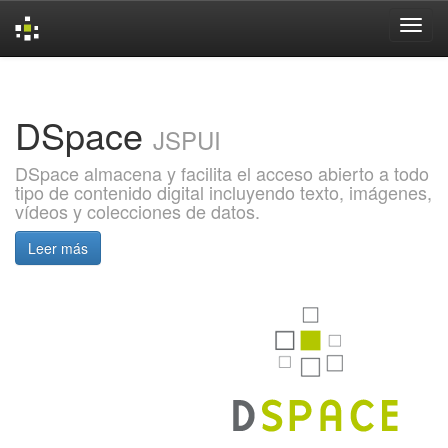
Skip
navigation
DSpace
JSPUI
DSpace almacena y facilita el acceso abierto a todo
tipo de contenido digital incluyendo texto, imágenes,
vídeos y colecciones de datos.
Leer más