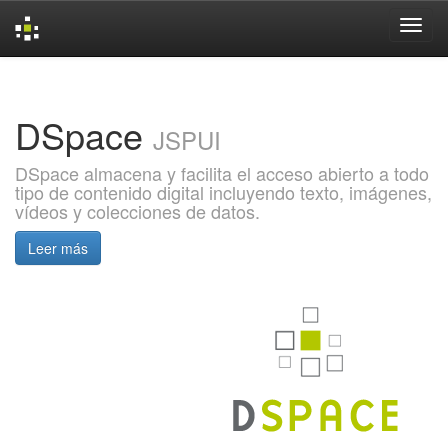
Skip
navigation
DSpace
JSPUI
DSpace almacena y facilita el acceso abierto a todo
tipo de contenido digital incluyendo texto, imágenes,
vídeos y colecciones de datos.
Leer más