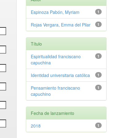
Espinoza Pabón, Myriam
1
Rojas Vergara, Emma del Pilar
1
Título
Espiritualidad franciscano
1
capuchina
Identidad universitaria católica
1
Pensamiento franciscano
1
capuchino
Fecha de lanzamiento
2018
1