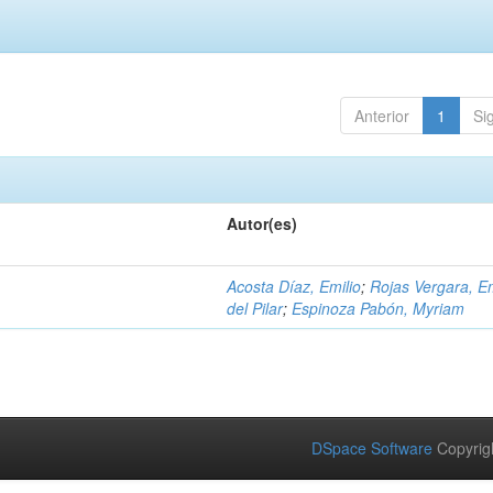
Anterior
1
Si
Autor(es)
Acosta Díaz, Emilio
;
Rojas Vergara, 
del Pilar
;
Espinoza Pabón, Myriam
DSpace Software
Copyrig