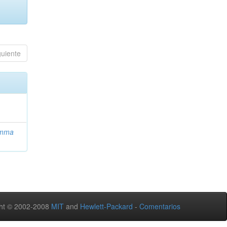
guiente
Emma
ht © 2002-2008
MIT
and
Hewlett-Packard
-
Comentarios