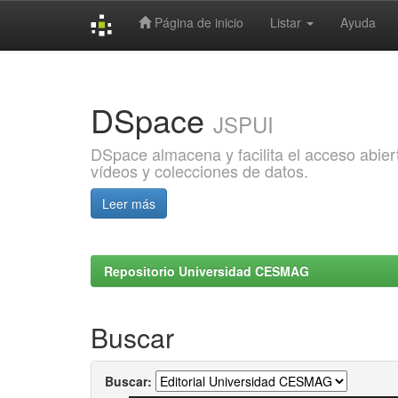
Página de inicio
Listar
Ayuda
Skip
navigation
DSpace
JSPUI
DSpace almacena y facilita el acceso abiert
vídeos y colecciones de datos.
Leer más
Repositorio Universidad CESMAG
Buscar
Buscar: