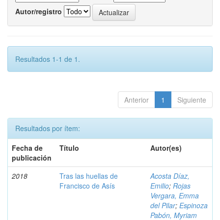
Autor/registro
Resultados 1-1 de 1.
Anterior
1
Siguiente
Resultados por ítem:
Fecha de
Título
Autor(es)
publicación
2018
Tras las huellas de
Acosta Díaz,
Francisco de Asís
Emilio
;
Rojas
Vergara, Emma
del Pilar
;
Espinoza
Pabón, Myriam