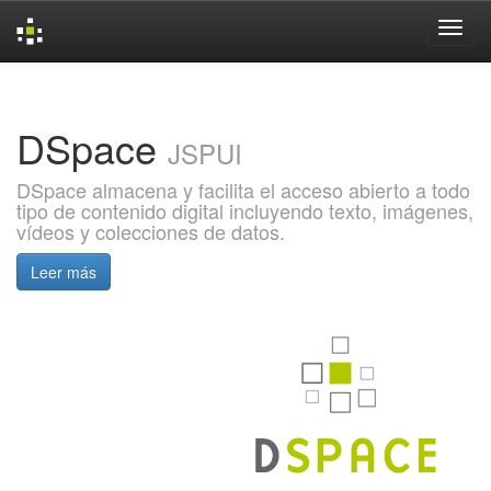
Skip
navigation
DSpace
JSPUI
DSpace almacena y facilita el acceso abierto a todo
tipo de contenido digital incluyendo texto, imágenes,
vídeos y colecciones de datos.
Leer más