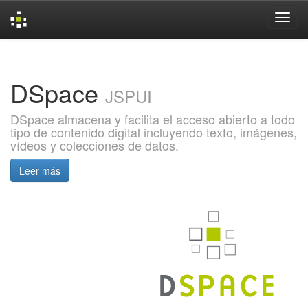
Skip
navigation
DSpace
JSPUI
DSpace almacena y facilita el acceso abierto a todo
tipo de contenido digital incluyendo texto, imágenes,
vídeos y colecciones de datos.
Leer más