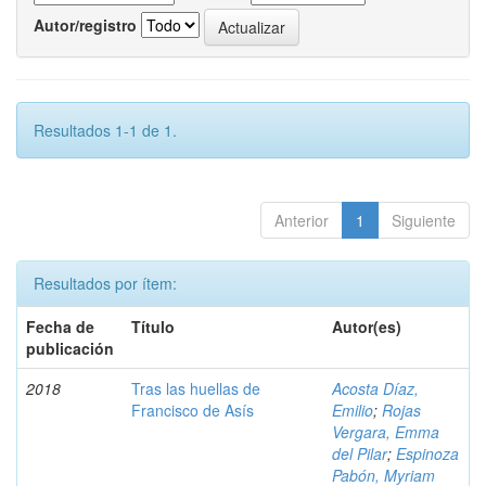
Autor/registro
Resultados 1-1 de 1.
Anterior
1
Siguiente
Resultados por ítem:
Fecha de
Título
Autor(es)
publicación
2018
Tras las huellas de
Acosta Díaz,
Francisco de Asís
Emilio
;
Rojas
Vergara, Emma
del Pilar
;
Espinoza
Pabón, Myriam