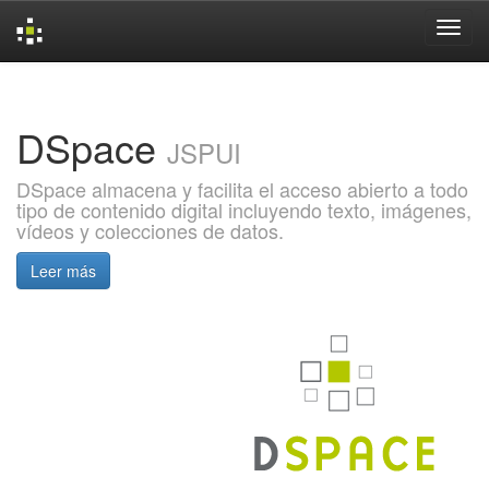
Skip
navigation
DSpace
JSPUI
DSpace almacena y facilita el acceso abierto a todo
tipo de contenido digital incluyendo texto, imágenes,
vídeos y colecciones de datos.
Leer más