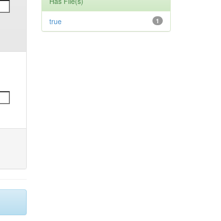
Has File(s)
true
1