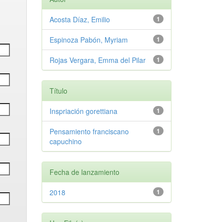
Acosta Díaz, Emilio
1
Espinoza Pabón, Myriam
1
Rojas Vergara, Emma del Pilar
1
Título
Inspriación gorettiana
1
Pensamiento franciscano
1
capuchino
Fecha de lanzamiento
2018
1