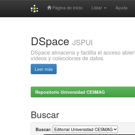
Página de inicio
Listar
Ayuda
Skip
navigation
DSpace
JSPUI
DSpace almacena y facilita el acceso abiert
vídeos y colecciones de datos.
Leer más
Repositorio Universidad CESMAG
Buscar
Buscar: