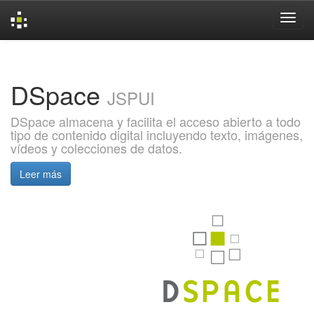
Skip
navigation
DSpace
JSPUI
DSpace almacena y facilita el acceso abierto a todo
tipo de contenido digital incluyendo texto, imágenes,
vídeos y colecciones de datos.
Leer más