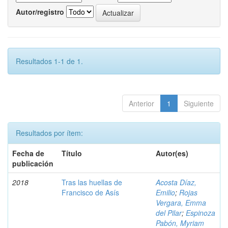
Autor/registro
Resultados 1-1 de 1.
Anterior
1
Siguiente
Resultados por ítem:
Fecha de
Título
Autor(es)
publicación
2018
Tras las huellas de
Acosta Díaz,
Francisco de Asís
Emilio
;
Rojas
Vergara, Emma
del Pilar
;
Espinoza
Pabón, Myriam