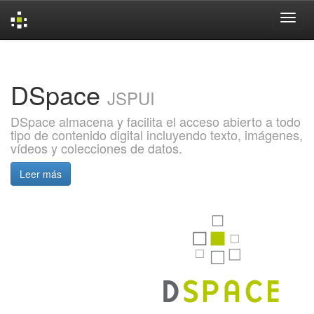
Skip
navigation
DSpace
JSPUI
DSpace almacena y facilita el acceso abierto a todo
tipo de contenido digital incluyendo texto, imágenes,
vídeos y colecciones de datos.
Leer más