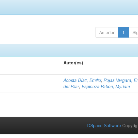
Anterior
1
Si
Autor(es)
Acosta Díaz, Emilio
;
Rojas Vergara, 
del Pilar
;
Espinoza Pabón, Myriam
DSpace Software
Copyrig