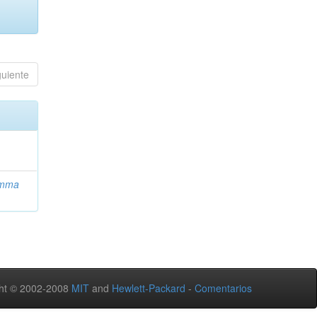
guiente
Emma
ht © 2002-2008
MIT
and
Hewlett-Packard
-
Comentarios