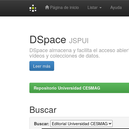
Página de inicio
Listar
Ayuda
Skip
navigation
DSpace
JSPUI
DSpace almacena y facilita el acceso abiert
vídeos y colecciones de datos.
Leer más
Repositorio Universidad CESMAG
Buscar
Buscar: