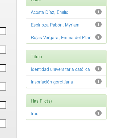
Acosta Díaz, Emilio
1
Espinoza Pabón, Myriam
1
Rojas Vergara, Emma del Pilar
1
Título
Identidad universitaria católica
1
Inspriación gorettiana
1
Has File(s)
true
1