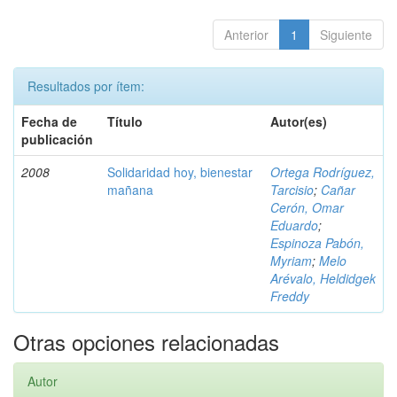
Anterior
1
Siguiente
Resultados por ítem:
Fecha de
Título
Autor(es)
publicación
2008
Solidaridad hoy, bienestar
Ortega Rodríguez,
mañana
Tarcisio
;
Cañar
Cerón, Omar
Eduardo
;
Espinoza Pabón,
Myriam
;
Melo
Arévalo, Heldidgek
Freddy
Otras opciones relacionadas
Autor