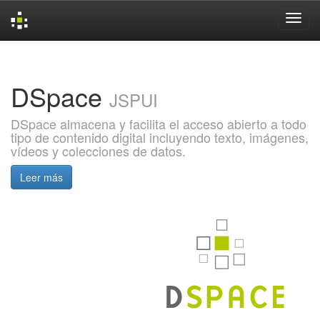
Skip
navigation
DSpace
JSPUI
DSpace almacena y facilita el acceso abierto a todo
tipo de contenido digital incluyendo texto, imágenes,
vídeos y colecciones de datos.
Leer más