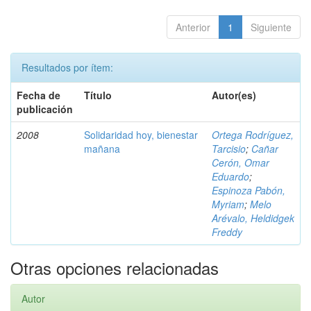
Anterior
1
Siguiente
Resultados por ítem:
Fecha de
Título
Autor(es)
publicación
2008
Solidaridad hoy, bienestar
Ortega Rodríguez,
mañana
Tarcisio
;
Cañar
Cerón, Omar
Eduardo
;
Espinoza Pabón,
Myriam
;
Melo
Arévalo, Heldidgek
Freddy
Otras opciones relacionadas
Autor