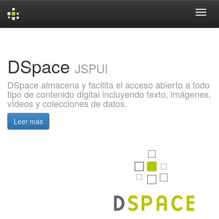
Skip
navigation
DSpace
JSPUI
DSpace almacena y facilita el acceso abierto a todo
tipo de contenido digital incluyendo texto, imágenes,
vídeos y colecciones de datos.
Leer más