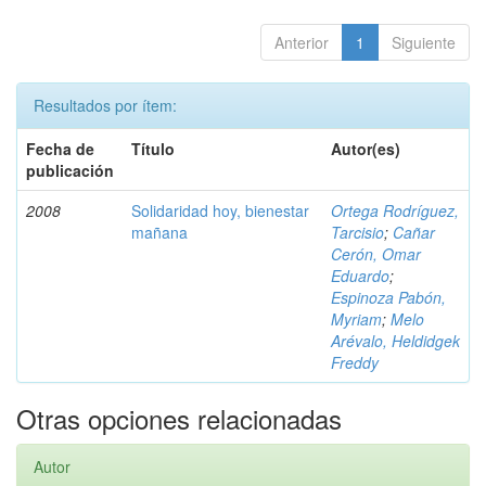
Anterior
1
Siguiente
Resultados por ítem:
Fecha de
Título
Autor(es)
publicación
2008
Solidaridad hoy, bienestar
Ortega Rodríguez,
mañana
Tarcisio
;
Cañar
Cerón, Omar
Eduardo
;
Espinoza Pabón,
Myriam
;
Melo
Arévalo, Heldidgek
Freddy
Otras opciones relacionadas
Autor