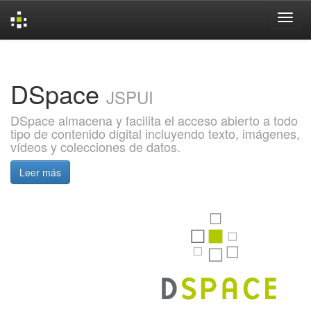
Skip
navigation
DSpace
JSPUI
DSpace almacena y facilita el acceso abierto a todo
tipo de contenido digital incluyendo texto, imágenes,
vídeos y colecciones de datos.
Leer más