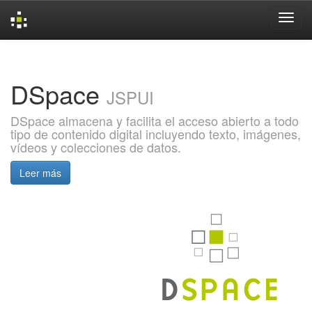
Skip
navigation
DSpace
JSPUI
DSpace almacena y facilita el acceso abierto a todo
tipo de contenido digital incluyendo texto, imágenes,
vídeos y colecciones de datos.
Leer más