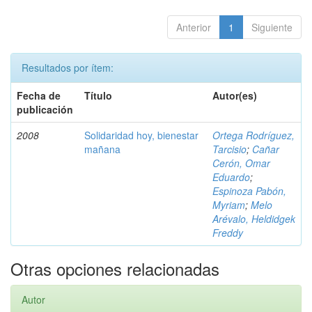
Anterior
1
Siguiente
Resultados por ítem:
Fecha de
Título
Autor(es)
publicación
2008
Solidaridad hoy, bienestar
Ortega Rodríguez,
mañana
Tarcisio
;
Cañar
Cerón, Omar
Eduardo
;
Espinoza Pabón,
Myriam
;
Melo
Arévalo, Heldidgek
Freddy
Otras opciones relacionadas
Autor