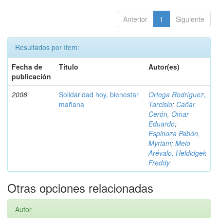
Anterior
1
Siguiente
Resultados por ítem:
Fecha de
Título
Autor(es)
publicación
2008
Solidaridad hoy, bienestar
Ortega Rodríguez,
mañana
Tarcisio
;
Cañar
Cerón, Omar
Eduardo
;
Espinoza Pabón,
Myriam
;
Melo
Arévalo, Heldidgek
Freddy
Otras opciones relacionadas
Autor