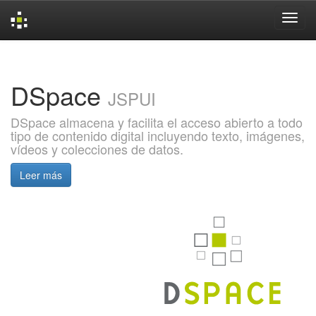
Skip
navigation
DSpace
JSPUI
DSpace almacena y facilita el acceso abierto a todo
tipo de contenido digital incluyendo texto, imágenes,
vídeos y colecciones de datos.
Leer más