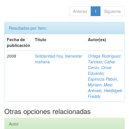
Anterior
1
Siguiente
Resultados por ítem:
Fecha de
Título
Autor(es)
publicación
2008
Solidaridad hoy, bienestar
Ortega Rodríguez,
mañana
Tarcisio
;
Cañar
Cerón, Omar
Eduardo
;
Espinoza Pabón,
Myriam
;
Melo
Arévalo, Heldidgek
Freddy
Otras opciones relacionadas
Autor