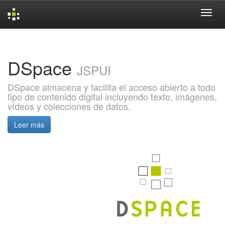
Skip
navigation
DSpace
JSPUI
DSpace almacena y facilita el acceso abierto a todo
tipo de contenido digital incluyendo texto, imágenes,
vídeos y colecciones de datos.
Leer más