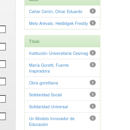
Cañar Cerón, Omar Eduardo
1
Melo Arévalo, Heldidgek Freddy
1
Título
Institución Universitaria Cesmag
1
María Goretti, Fuente
1
Inspiradora
Obra gorettiana
1
Solidaridad Social
1
Solidaridad Universal
1
Un Modelo Innovador de
1
Educación