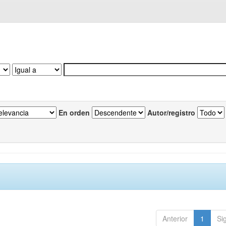
En orden
Autor/registro
Anterior
1
Si