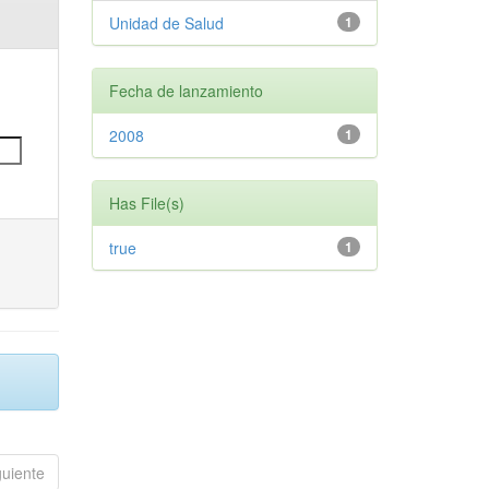
Unidad de Salud
1
Fecha de lanzamiento
2008
1
Has File(s)
true
1
guiente