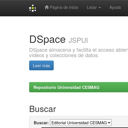
Página de inicio
Listar
Ayuda
Skip
navigation
DSpace
JSPUI
DSpace almacena y facilita el acceso abiert
vídeos y colecciones de datos.
Leer más
Repositorio Universidad CESMAG
Buscar
Buscar: