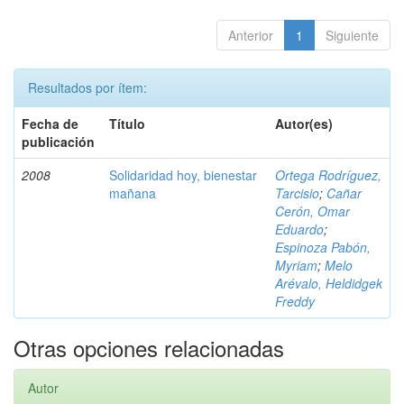
Anterior
1
Siguiente
Resultados por ítem:
Fecha de
Título
Autor(es)
publicación
2008
Solidaridad hoy, bienestar
Ortega Rodríguez,
mañana
Tarcisio
;
Cañar
Cerón, Omar
Eduardo
;
Espinoza Pabón,
Myriam
;
Melo
Arévalo, Heldidgek
Freddy
Otras opciones relacionadas
Autor