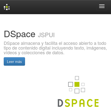
Skip
navigation
DSpace
JSPUI
DSpace almacena y facilita el acceso abierto a todo
tipo de contenido digital incluyendo texto, imágenes,
vídeos y colecciones de datos.
Leer más