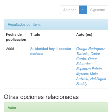
Anterior
1
Siguiente
Resultados por ítem:
Fecha de
Título
Autor(es)
publicación
2008
Solidaridad hoy, bienestar
Ortega Rodríguez,
mañana
Tarcisio
;
Cañar
Cerón, Omar
Eduardo
;
Espinoza Pabón,
Myriam
;
Melo
Arévalo, Heldidgek
Freddy
Otras opciones relacionadas
Autor