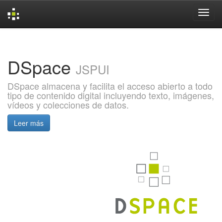
Skip
navigation
DSpace
JSPUI
DSpace almacena y facilita el acceso abierto a todo
tipo de contenido digital incluyendo texto, imágenes,
vídeos y colecciones de datos.
Leer más