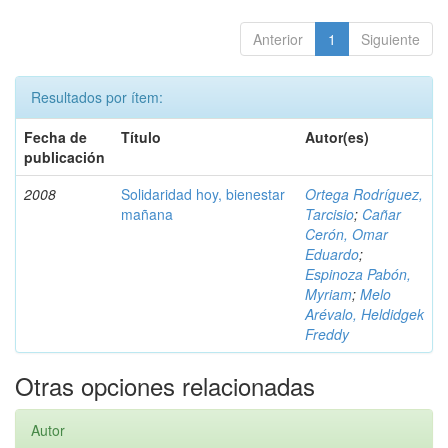
Anterior
1
Siguiente
Resultados por ítem:
Fecha de
Título
Autor(es)
publicación
2008
Solidaridad hoy, bienestar
Ortega Rodríguez,
mañana
Tarcisio
;
Cañar
Cerón, Omar
Eduardo
;
Espinoza Pabón,
Myriam
;
Melo
Arévalo, Heldidgek
Freddy
Otras opciones relacionadas
Autor