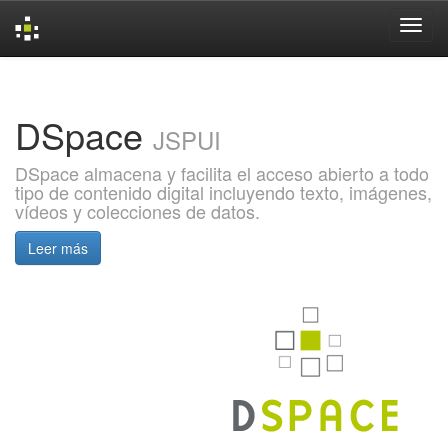
Skip
navigation
DSpace
JSPUI
DSpace almacena y facilita el acceso abierto a todo
tipo de contenido digital incluyendo texto, imágenes,
vídeos y colecciones de datos.
Leer más