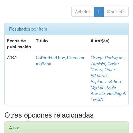
Anterior
1
Siguiente
Resultados por ítem:
Fecha de
Título
Autor(es)
publicación
2008
Solidaridad hoy, bienestar
Ortega Rodríguez,
mañana
Tarcisio
;
Cañar
Cerón, Omar
Eduardo
;
Espinoza Pabón,
Myriam
;
Melo
Arévalo, Heldidgek
Freddy
Otras opciones relacionadas
Autor