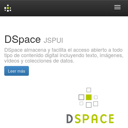
Skip
navigation
DSpace
JSPUI
DSpace almacena y facilita el acceso abierto a todo
tipo de contenido digital incluyendo texto, imágenes,
vídeos y colecciones de datos.
Leer más