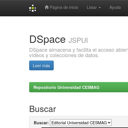
Página de inicio
Listar
Ayuda
Skip
navigation
DSpace
JSPUI
DSpace almacena y facilita el acceso abiert
vídeos y colecciones de datos.
Leer más
Repositorio Universidad CESMAG
Buscar
Buscar: