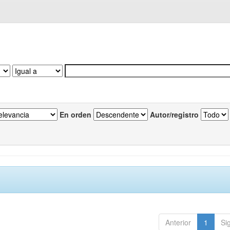
En orden
Autor/registro
Anterior
1
Si