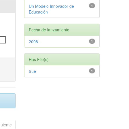
Un Modelo Innovador de
1
Educación
Fecha de lanzamiento
2008
1
Has File(s)
true
1
guiente