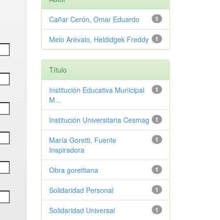
Cañar Cerón, Omar Eduardo
1
Melo Arévalo, Heldidgek Freddy
1
Título
Institución Educativa Municipal
1
M...
Institución Universitaria Cesmag
1
María Goretti, Fuente
1
Inspiradora
Obra gorettiana
1
Solidaridad Personal
1
Solidaridad Universal
1