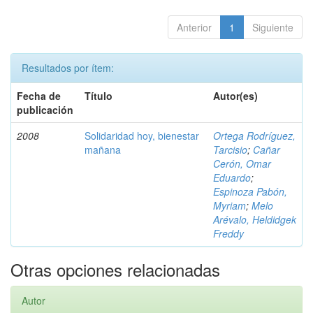
Anterior
1
Siguiente
Resultados por ítem:
Fecha de
Título
Autor(es)
publicación
2008
Solidaridad hoy, bienestar
Ortega Rodríguez,
mañana
Tarcisio
;
Cañar
Cerón, Omar
Eduardo
;
Espinoza Pabón,
Myriam
;
Melo
Arévalo, Heldidgek
Freddy
Otras opciones relacionadas
Autor