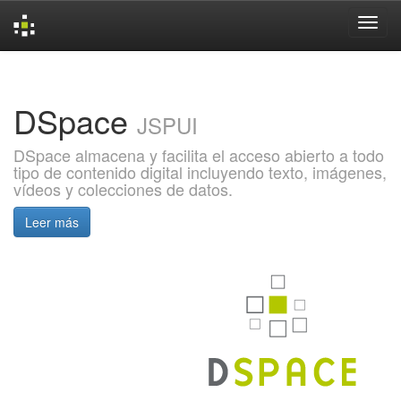
Skip
navigation
DSpace
JSPUI
DSpace almacena y facilita el acceso abierto a todo
tipo de contenido digital incluyendo texto, imágenes,
vídeos y colecciones de datos.
Leer más