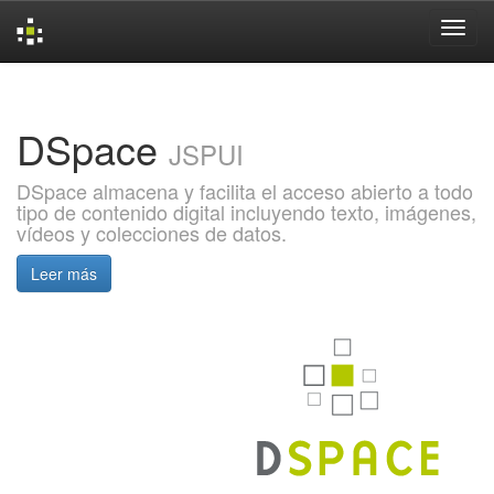
Skip
navigation
DSpace
JSPUI
DSpace almacena y facilita el acceso abierto a todo
tipo de contenido digital incluyendo texto, imágenes,
vídeos y colecciones de datos.
Leer más