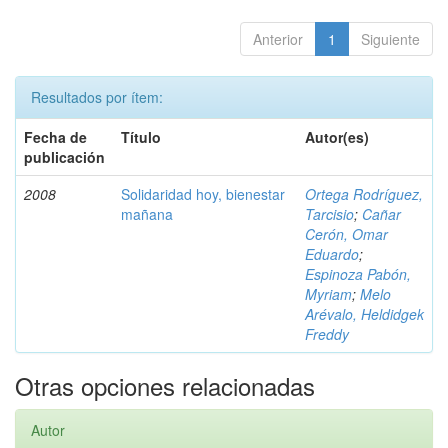
Anterior
1
Siguiente
Resultados por ítem:
Fecha de
Título
Autor(es)
publicación
2008
Solidaridad hoy, bienestar
Ortega Rodríguez,
mañana
Tarcisio
;
Cañar
Cerón, Omar
Eduardo
;
Espinoza Pabón,
Myriam
;
Melo
Arévalo, Heldidgek
Freddy
Otras opciones relacionadas
Autor