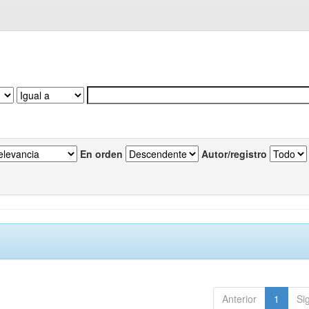
En orden
Autor/registro
Anterior
1
Si