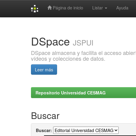
Página de inicio
Listar
Ayuda
Skip
navigation
DSpace
JSPUI
DSpace almacena y facilita el acceso abiert
vídeos y colecciones de datos.
Leer más
Repositorio Universidad CESMAG
Buscar
Buscar: