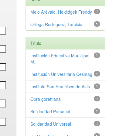
Melo Arévalo, Heldidgek Freddy
1
Ortega Rodríguez, Tarcisio
1
Título
Institución Educativa Municipal
1
M...
Institución Universitaria Cesmag
1
Instituto San Francisco de Asís
1
Obra gorettiana
1
Solidaridad Personal
1
Solidaridad Universal
1