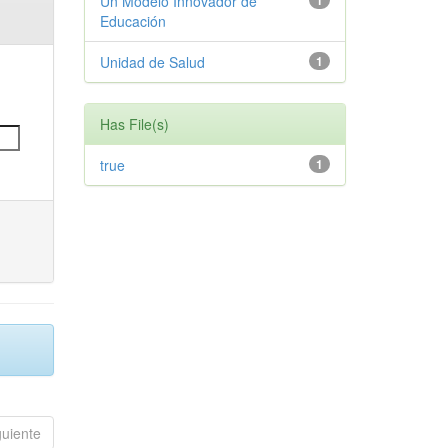
Un Modelo Innovador de
1
Educación
Unidad de Salud
1
Has File(s)
true
1
guiente