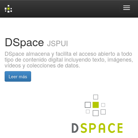
Skip
navigation
DSpace
JSPUI
DSpace almacena y facilita el acceso abierto a todo
tipo de contenido digital incluyendo texto, imágenes,
vídeos y colecciones de datos.
Leer más