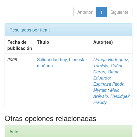
Anterior
1
Siguiente
Resultados por ítem:
Fecha de
Título
Autor(es)
publicación
2008
Solidaridad hoy, bienestar
Ortega Rodríguez,
mañana
Tarcisio
;
Cañar
Cerón, Omar
Eduardo
;
Espinoza Pabón,
Myriam
;
Melo
Arévalo, Heldidgek
Freddy
Otras opciones relacionadas
Autor