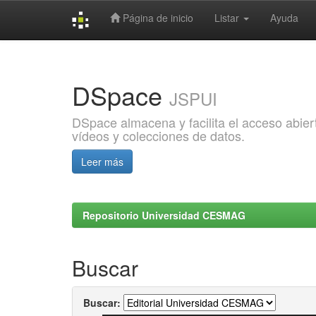
Página de inicio
Listar
Ayuda
Skip
navigation
DSpace
JSPUI
DSpace almacena y facilita el acceso abiert
vídeos y colecciones de datos.
Leer más
Repositorio Universidad CESMAG
Buscar
Buscar: