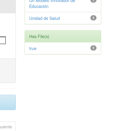
Un Modelo Innovador de
1
Educación
Unidad de Salud
1
Has File(s)
true
1
guiente