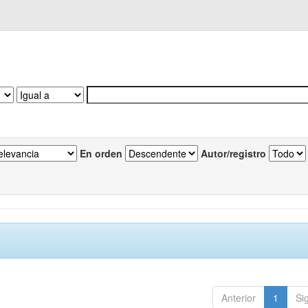
En orden
Autor/registro
Anterior
1
Si