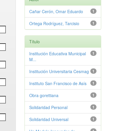
Cañar Cerón, Omar Eduardo
1
Ortega Rodríguez, Tarcisio
1
Título
Institución Educativa Municipal
1
M...
Institución Universitaria Cesmag
1
Instituto San Francisco de Asís
1
Obra gorettiana
1
Solidaridad Personal
1
Solidaridad Universal
1