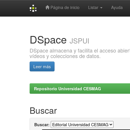
Página de inicio
Listar
Ayuda
Skip
navigation
DSpace
JSPUI
DSpace almacena y facilita el acceso abiert
vídeos y colecciones de datos.
Leer más
Repositorio Universidad CESMAG
Buscar
Buscar: