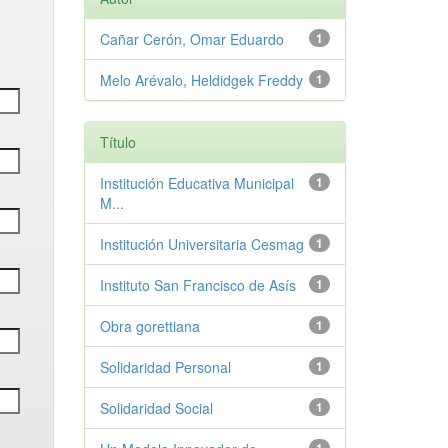
Cañar Cerón, Omar Eduardo
1
Melo Arévalo, Heldidgek Freddy
1
Título
Institución Educativa Municipal
1
M...
Institución Universitaria Cesmag
1
Instituto San Francisco de Asís
1
Obra gorettiana
1
Solidaridad Personal
1
Solidaridad Social
1