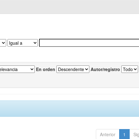
En orden
Autor/registro
Anterior
1
Si