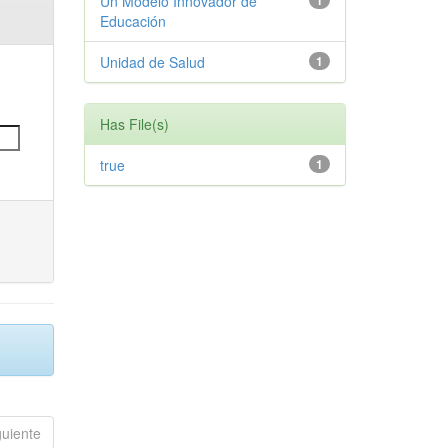
Un Modelo Innovador de
1
Educación
Unidad de Salud
1
Has File(s)
true
1
guiente