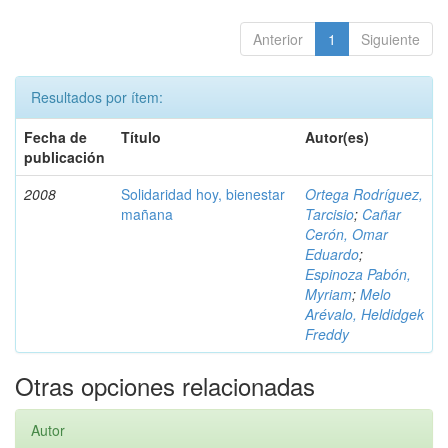
Anterior
1
Siguiente
Resultados por ítem:
Fecha de
Título
Autor(es)
publicación
2008
Solidaridad hoy, bienestar
Ortega Rodríguez,
mañana
Tarcisio
;
Cañar
Cerón, Omar
Eduardo
;
Espinoza Pabón,
Myriam
;
Melo
Arévalo, Heldidgek
Freddy
Otras opciones relacionadas
Autor