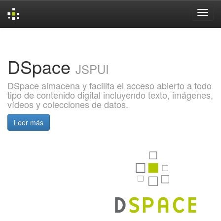
Skip
navigation
DSpace
JSPUI
DSpace almacena y facilita el acceso abierto a todo
tipo de contenido digital incluyendo texto, imágenes,
vídeos y colecciones de datos.
Leer más