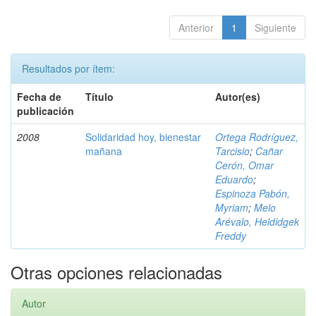
Anterior
1
Siguiente
Resultados por ítem:
Fecha de
Título
Autor(es)
publicación
2008
Solidaridad hoy, bienestar
Ortega Rodríguez,
mañana
Tarcisio
;
Cañar
Cerón, Omar
Eduardo
;
Espinoza Pabón,
Myriam
;
Melo
Arévalo, Heldidgek
Freddy
Otras opciones relacionadas
Autor