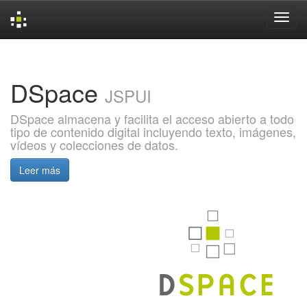
Skip
navigation
DSpace
JSPUI
DSpace almacena y facilita el acceso abierto a todo
tipo de contenido digital incluyendo texto, imágenes,
vídeos y colecciones de datos.
Leer más