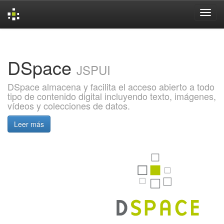
Skip
navigation
DSpace
JSPUI
DSpace almacena y facilita el acceso abierto a todo
tipo de contenido digital incluyendo texto, imágenes,
vídeos y colecciones de datos.
Leer más