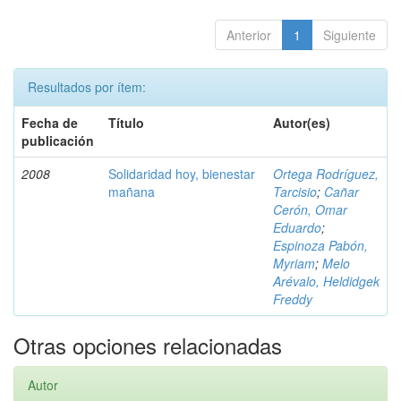
Anterior
1
Siguiente
Resultados por ítem:
Fecha de
Título
Autor(es)
publicación
2008
Solidaridad hoy, bienestar
Ortega Rodríguez,
mañana
Tarcisio
;
Cañar
Cerón, Omar
Eduardo
;
Espinoza Pabón,
Myriam
;
Melo
Arévalo, Heldidgek
Freddy
Otras opciones relacionadas
Autor