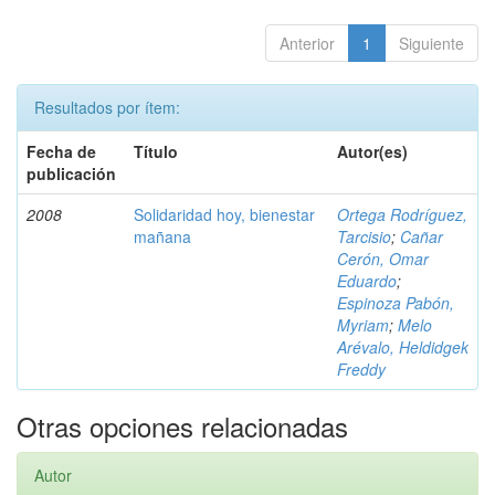
Anterior
1
Siguiente
Resultados por ítem:
Fecha de
Título
Autor(es)
publicación
2008
Solidaridad hoy, bienestar
Ortega Rodríguez,
mañana
Tarcisio
;
Cañar
Cerón, Omar
Eduardo
;
Espinoza Pabón,
Myriam
;
Melo
Arévalo, Heldidgek
Freddy
Otras opciones relacionadas
Autor