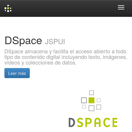
Skip
navigation
DSpace
JSPUI
DSpace almacena y facilita el acceso abierto a todo
tipo de contenido digital incluyendo texto, imágenes,
vídeos y colecciones de datos.
Leer más