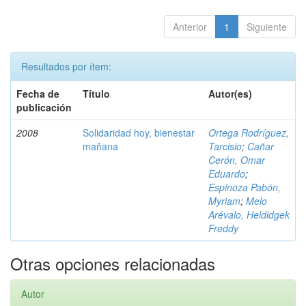
Anterior
1
Siguiente
Resultados por ítem:
Fecha de
Título
Autor(es)
publicación
2008
Solidaridad hoy, bienestar
Ortega Rodríguez,
mañana
Tarcisio
;
Cañar
Cerón, Omar
Eduardo
;
Espinoza Pabón,
Myriam
;
Melo
Arévalo, Heldidgek
Freddy
Otras opciones relacionadas
Autor