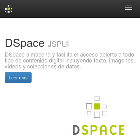
Skip
navigation
DSpace
JSPUI
DSpace almacena y facilita el acceso abierto a todo
tipo de contenido digital incluyendo texto, imágenes,
vídeos y colecciones de datos.
Leer más