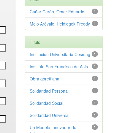
Cañar Cerón, Omar Eduardo
1
Melo Arévalo, Heldidgek Freddy
1
Título
Institución Universitaria Cesmag
1
Instituto San Francisco de Asís
1
Obra gorettiana
1
Solidaridad Personal
1
Solidaridad Social
1
Solidaridad Universal
1
Un Modelo Innovador de
1