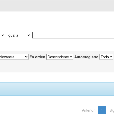
En orden
Autor/registro
Anterior
1
Si