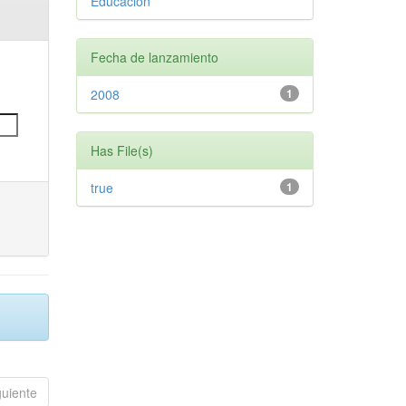
Educación
Fecha de lanzamiento
2008
1
Has File(s)
true
1
guiente