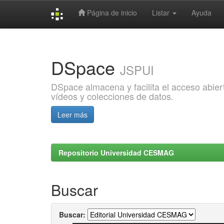
Página de inicio
Listar
Ayuda
Skip
navigation
DSpace
JSPUI
DSpace almacena y facilita el acceso abiert
vídeos y colecciones de datos.
Leer más
Repositorio Universidad CESMAG
Buscar
Buscar: